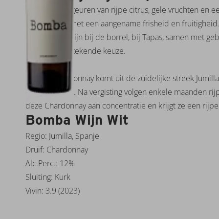
Verleidelijke geuren van rijpe citrus, gele vruchten en 
rijp en zacht met een aangename frisheid en fruitigheid
Een lekkere wijn bij de borrel, bij Tapas, samen met geba
vlees een uitstekende keuze.
Bomba Chardonnay komt uit de zuidelijke streek Jumilla
kunnen rijpen. Na vergisting volgen enkele maanden rij
deze Chardonnay aan concentratie en krijgt ze een rijpe
Bomba Wijn Wit
Regio: Jumilla, Spanje
Druif: Chardonnay
Alc.Perc.: 12%
Sluiting: Kurk
Vivin: 3.9 (2023)