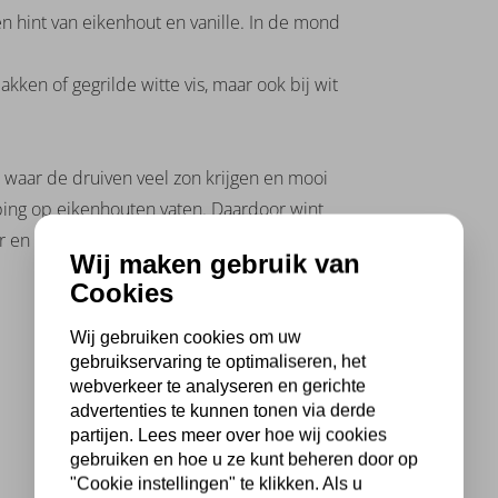
een hint van eikenhout en vanille. In de mond
.
kken of gegrilde witte vis, maar ook bij wit
 waar de druiven veel zon krijgen en mooi
ping op eikenhouten vaten. Daardoor wint
r en zachter karakter.
Wij maken gebruik van
Cookies
Wij gebruiken cookies om uw
gebruikservaring te optimaliseren, het
webverkeer te analyseren en gerichte
advertenties te kunnen tonen via derde
partijen. Lees meer over hoe wij cookies
gebruiken en hoe u ze kunt beheren door op
"Cookie instellingen" te klikken. Als u