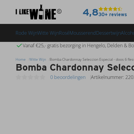
4,8
30+ reviews
Rode Wijn
Witte Wijn
Rosé
Mousserend
Dessertwijn
Alcoho
Vanaf €25,- gratis bezorging in Hengelo, Delden & Bo
Home
Witte Wijn
Bomba Chardonnay Seleccion Especial - doos 6 fle
Bomba Chardonnay Selecci
0 beoordelingen
Artikelnummer: 220