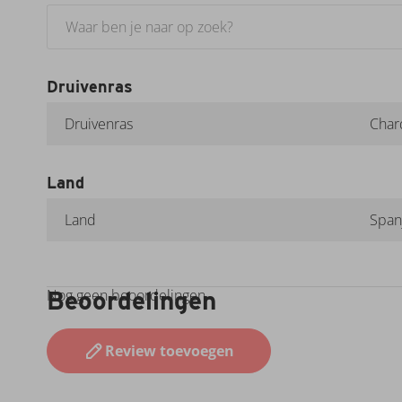
Specificaties
Druivenras
Druivenras
Char
Land
Land
Span
Beoordelingen
Nog geen beoordelingen
Review toevoegen