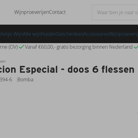
Wijnproeverijen
Contact
lvrije Wijn
Alle wijnhuizen
Geschenken
Accessoires
Wijnproeveri
rne (OV)
Vanaf €60,00,- gratis bezorging binnen Nederland
ssen
on Especial - doos 6 flessen
394-6
Bomba