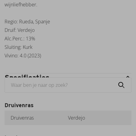
Monte
wijnliefhebber.
Dos
Perigoes
Regio: Rueda, Spanje
Mont
Druif: Verdejo
Marcal
Monte
Alc.Perc.: 13%
Zovo
Sluiting: Kurk
Neleman
Vivino: 4.0 (2023)
Oude
Kaap
Paul
Specificaties
Mas
Pellegrino
Pipoli
Pizzolato
Druivenras
Quinta
Santa
Druivenras
Verdejo
Eufemia
Salentein
Santa