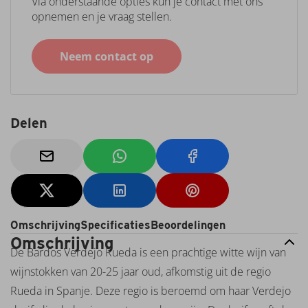
Via onderstaande opties kun je contact met ons
Coto
opnemen en je vraag stellen.
Epicuro
Esporao
Fantini
Neem contact op
Farnese
Farina
Feudi
Salentini
Delen
Feuerheerd
Filipetti
Finca
Montote
Graham's
Huiswijn
I
Omschrijving
Specificaties
Beoordelingen
Muri
Omschrijving
De Bardos Verdejo Rueda is een prachtige witte wijn van
Imperiale
Italo
wijnstokken van 20-25 jaar oud, afkomstig uit de regio
Cescon
Rueda in Spanje. Deze regio is beroemd om haar Verdejo
Kendall-