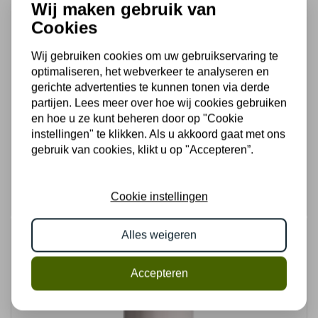
Wij maken gebruik van
Cookies
Wij gebruiken cookies om uw gebruikservaring te
Bardos Reserva Ribera del Duero
optimaliseren, het webverkeer te analyseren en
Nog geen beoordelingen
gerichte advertenties te kunnen tonen via derde
Spaanse krachtpatser met 16 maand houtlagering
partijen. Lees meer over hoe wij cookies gebruiken
uit de...
en hoe u ze kunt beheren door op "Cookie
instellingen" te klikken. Als u akkoord gaat met ons
€ 18,89
gebruik van cookies, klikt u op "Accepteren”.
Bestel
Cookie instellingen
Alles weigeren
Accepteren