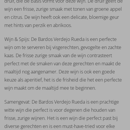
druif, die de basis vormt voor deze wijn. De druif geeft de
Jackson
wijn een frisse, zurige smaak met tonen van groene appel
Kopke
La
en citrus. De wijn heeft ook een delicate, bloemige geur
Villette
met hints van perzik en abrikoos.
Langmeil
Laurent
Wijn & Spijs: De Bardos Verdejo Rueda is een perfecte
Miquel
wijn om te serveren bij visgerechten, gevogelte en zachte
Le Plan
Vermeersch
kaas. De frisse zurige smaak van de wijn contrasteert
Legendary
perfect met de smaken van deze gerechten en maakt de
Masca
maaltijd nog aangenamer. Deze wijn is ook een goede
del
keuze als aperitief, het is de frisheid die het een perfecte
Tacco
wijn maakt om de maaltijd mee te beginnen.
Mar
de
Frades
Samengevat: De Bardos Verdejo Rueda is een prachtige
Martúe
witte wijn die perfect is voor degenen die houden van
Masseria
frisse, zurige wijnen. Het is een wijn die perfect past bij
Piave
diverse gerechten en is een must-have-tried voor elke
Matsu