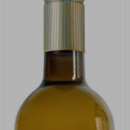
Hof van
Twente
Zenato
Domaine
de la
Baume
Languedoc
Farina