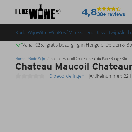
4,8
30+ reviews
Rode Wijn
Witte Wijn
Rosé
Mousserend
Dessertwijn
Alcoho
Vanaf €25,- gratis bezorging in Hengelo, Delden & Bo
Home
Rode Wijn
Chateau Maucoil Chateauneuf du Pape Rouge Bio
Chateau Maucoil Chateau
0 beoordelingen
Artikelnummer: 22