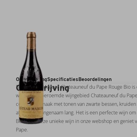
Omschrijving
Specificaties
Beoordelingen
Omschrijving
De Chateau Maucoil Chateauneuf du Pape Rouge Bio is 
wijn uit het beroemde wijngebied Chateauneuf du Pape i
complexe smaak met tonen van zwarte bessen, kruiden e
afdronk is aangenaam lang. Het is een perfecte wijn om b
Bestel nu deze unieke wijn in onze webshop en geniet
Pape.