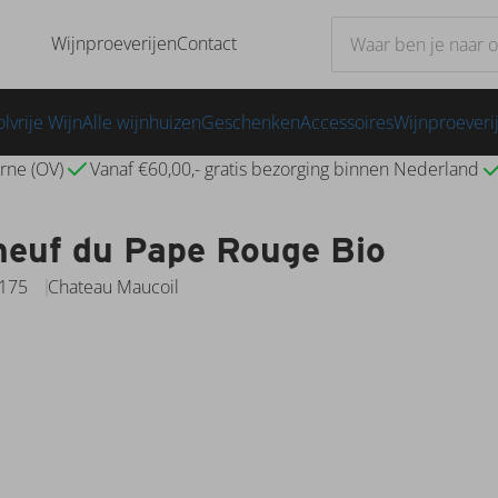
Wijnproeverijen
Contact
lvrije Wijn
Alle wijnhuizen
Geschenken
Accessoires
Wijnproeveri
rne (OV)
Vanaf €60,00,- gratis bezorging binnen Nederland
neuf du Pape Rouge Bio
1175
Chateau Maucoil