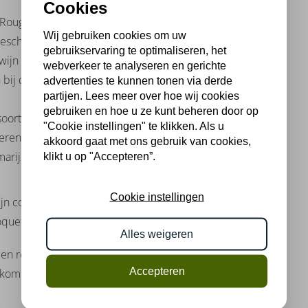
Cookies
Rouge Bio is een uitstekende wijn om bij een
Wij gebruiken cookies om uw
n geschikt menu om deze wijn te combineren:
gebruikservaring te optimaliseren, het
 wijn en gebakken aardappelen. De rijke
webverkeer te analyseren en gerichte
 bij de zwarte bessen en specerijen in de
advertenties te kunnen tonen via derde
partijen. Lees meer over hoe wij cookies
gebruiken en hoe u ze kunt beheren door op
soorten specerijen. De complexe smaken in
"Cookie instellingen" te klikken. Als u
eren.
akkoord gaat met ons gebruik van cookies,
rijn. De tannines in de wijn zullen zich goed
klikt u op "Accepteren”.
Cookie instellingen
wijn combineert goed met een aantal
Roquefort of een andere blauwschimmelkaas.
Alles weigeren
en redelijke hoeveelheid vet en smaak te
Accepteren
komen. Vergeet niet de wijn voor het