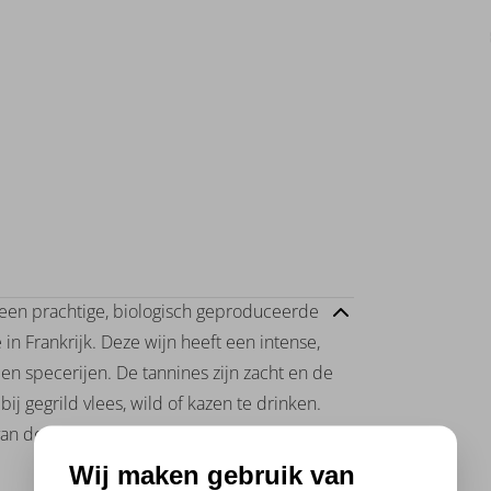
een prachtige, biologisch geproduceerde
n Frankrijk. Deze wijn heeft een intense,
n specerijen. De tannines zijn zacht en de
ij gegrild vlees, wild of kazen te drinken.
 van de pure smaken van Chateauneuf du
Wij maken gebruik van