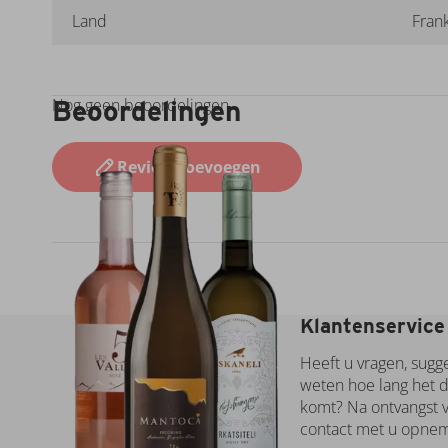
Land
Frank
Beoordelingen
Nog geen beoordelingen
Review toevoegen
Klantenservice
Heeft u vragen, sugg
weten hoe lang het d
komt? Na ontvangst v
contact met u opne