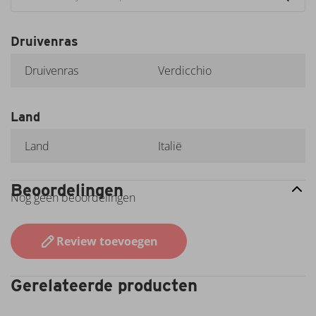
Hof van
Twente
Zenato
Druivenras
Domaine
de la
Druivenras
Verdicchio
Baume
Languedoc
Farina
Land
Land
Italië
Beoordelingen
Nog geen beoordelingen
Review toevoegen
Gerelateerde producten