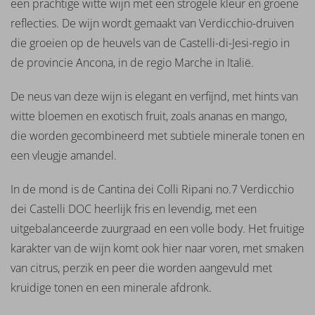
een prachtige witte wijn met een strogele kleur en groene
Jackson
Kopke
reflecties. De wijn wordt gemaakt van Verdicchio-druiven
La
die groeien op de heuvels van de Castelli-di-Jesi-regio in
Villette
de provincie Ancona, in de regio Marche in Italië.
Langmeil
Laurent
De neus van deze wijn is elegant en verfijnd, met hints van
Miquel
witte bloemen en exotisch fruit, zoals ananas en mango,
Le Plan
Vermeersch
die worden gecombineerd met subtiele minerale tonen en
Legendary
een vleugje amandel.
Masca
del
In de mond is de Cantina dei Colli Ripani no.7 Verdicchio
Tacco
dei Castelli DOC heerlijk fris en levendig, met een
Mar
uitgebalanceerde zuurgraad en een volle body. Het fruitige
de
Frades
karakter van de wijn komt ook hier naar voren, met smaken
Martúe
van citrus, perzik en peer die worden aangevuld met
Masseria
kruidige tonen en een minerale afdronk.
Piave
Matsu