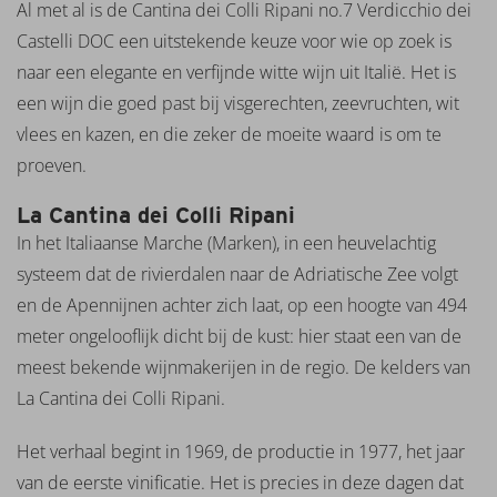
Al met al is de Cantina dei Colli Ripani no.7 Verdicchio dei
Monte
Dos
Castelli DOC een uitstekende keuze voor wie op zoek is
Perigoes
naar een elegante en verfijnde witte wijn uit Italië. Het is
Mont
een wijn die goed past bij visgerechten, zeevruchten, wit
Marcal
vlees en kazen, en die zeker de moeite waard is om te
Monte
Zovo
proeven.
Neleman
La Cantina dei Colli Ripani
Oude
Kaap
In het Italiaanse Marche (Marken), in een heuvelachtig
Paul
systeem dat de rivierdalen naar de Adriatische Zee volgt
Mas
en de Apennijnen achter zich laat, op een hoogte van 494
Pellegrino
meter ongelooflijk dicht bij de kust: hier staat een van de
Pipoli
Pizzolato
meest bekende wijnmakerijen in de regio. De kelders van
Quinta
La Cantina dei Colli Ripani.
Santa
Eufemia
Het verhaal begint in 1969, de productie in 1977, het jaar
Salentein
van de eerste vinificatie. Het is precies in deze dagen dat
Santa