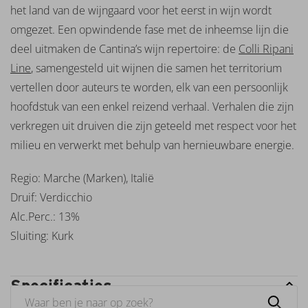
het land van de wijngaard voor het eerst in wijn wordt
Rita
Scheiblhofer
omgezet. Een opwindende fase met de inheemse lijn die
Steffen
deel uitmaken de Cantina’s wijn repertoire: de
Colli Ripani
Steininger
Line
, samengesteld uit wijnen die samen het territorium
Stellenrust
vertellen door auteurs te worden, elk van een persoonlijk
Tarani
Tramin
hoofdstuk van een enkel reizend verhaal. Verhalen die zijn
Velarino
verkregen uit druiven die zijn geteeld met respect voor het
Vendome
milieu en verwerkt met behulp van hernieuwbare energie.
Mademoiselle
Ventisquero
Regio: Marche (Marken), Italië
Villa
Druif: Verdicchio
Blanche
Villa
Alc.Perc.: 13%
Wolf
Sluiting: Kurk
Weinguth
Leth
Wente
Specificaties
Wijngaard