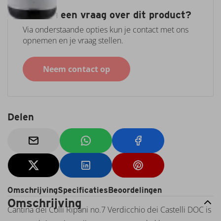
Coto
Epicuro
Heeft u een vraag over dit product?
Esporao
Via onderstaande opties kun je contact met ons
Fantini
opnemen en je vraag stellen.
Farnese
Farina
Neem contact op
Feudi
Salentini
Feuerheerd
Filipetti
Finca
Delen
Montote
Graham's
Huiswijn
I
Muri
Imperiale
Omschrijving
Specificaties
Beoordelingen
Italo
Omschrijving
Cescon
Cantina dei Colli Ripani no.7 Verdicchio dei Castelli DOC is
Kendall-