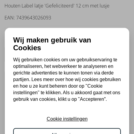
Conde
Houten Label latje 'Gefeliciteerd' 12 cm met lusje
Pinel
Conte di
EAN: 7439643026093
Campiano
Demeter
€
1,75
per unit
Disctrict
Wij maken gebruik van
7
Cookies
Domaine
Bousquet
Order
Wij gebruiken cookies om uw gebruikservaring te
Domaine
optimaliseren, het webverkeer te analyseren en
de la
gerichte advertenties te kunnen tonen via derde
Baume
partijen. Lees meer over hoe wij cookies gebruiken
Domaine
Do you have a question about this
en hoe u ze kunt beheren door op "Cookie
du Pré
product?
instellingen" te klikken. Als u akkoord gaat met ons
Baron
You can contact us and ask your question via the
gebruik van cookies, klikt u op "Accepteren”.
Domaine La
options below.
Colombette
El
Cookie instellingen
Coto
Please contact us
Epicuro