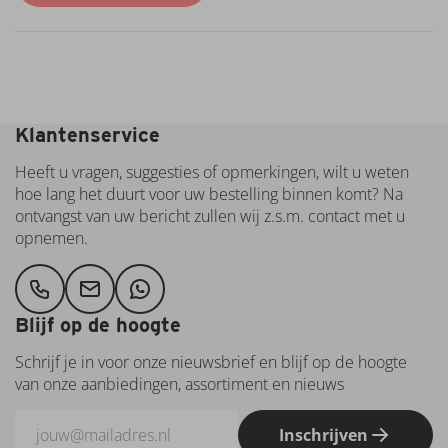
La
Villette
Langmeil
Laurent
Vanaf €25,- gratis bezorging in Hengelo, Delden &
Miquel
Borne (OV)
Le Plan
Klantenservice
Vermeersch
Legendary
Heeft u vragen, suggesties of opmerkingen, wilt u weten
Masca
hoe lang het duurt voor uw bestelling binnen komt? Na
del
ontvangst van uw bericht zullen wij z.s.m. contact met u
Tacco
opnemen.
Mar
de
Frades
Blijf op de hoogte
Martúe
Masseria
Schrijf je in voor onze nieuwsbrief en blijf op de hoogte
Piave
van onze aanbiedingen, assortiment en nieuws
Matsu
Monte
Inschrijven
Dos